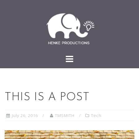
Skip
to
content
THIS IS A POST
July 26, 2016
TMSMITH
Tech