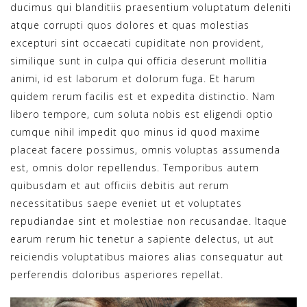
ducimus qui blanditiis praesentium voluptatum deleniti
atque corrupti quos dolores et quas molestias
excepturi sint occaecati cupiditate non provident,
similique sunt in culpa qui officia deserunt mollitia
animi, id est laborum et dolorum fuga. Et harum
quidem rerum facilis est et expedita distinctio. Nam
libero tempore, cum soluta nobis est eligendi optio
cumque nihil impedit quo minus id quod maxime
placeat facere possimus, omnis voluptas assumenda
est, omnis dolor repellendus. Temporibus autem
quibusdam et aut officiis debitis aut rerum
necessitatibus saepe eveniet ut et voluptates
repudiandae sint et molestiae non recusandae. Itaque
earum rerum hic tenetur a sapiente delectus, ut aut
reiciendis voluptatibus maiores alias consequatur aut
perferendis doloribus asperiores repellat.